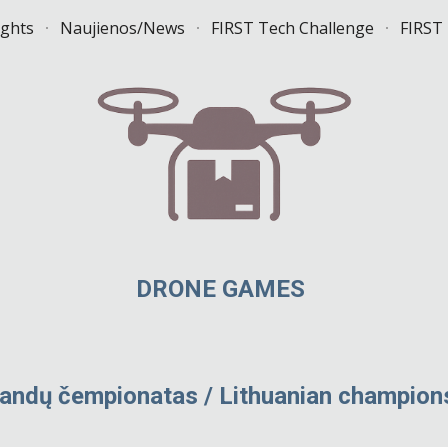
ights
Naujienos/News
FIRST Tech Challenge
FIRST
ip to main content
Skip to navigat
DRONE
GAMES
ndų čempionatas
/
Lithuanian champion