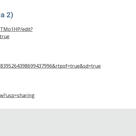
a 2)
TMo1HP/edit?
true
118395264398699437996&rtpof=true&sd=true
ew?usp=sharing