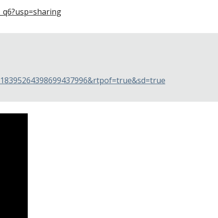
w_q6?usp=sharing
118395264398699437996&rtpof=true&sd=true