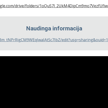
oogle.com/drive/folders/1oQu57l_2UkM4DipCm9mo7VezfUfi
Naudinga informacija
v3m_tNPrRigCM9WEqIwaIAtSc7IbZ/edit?usp=sharing&ouid=