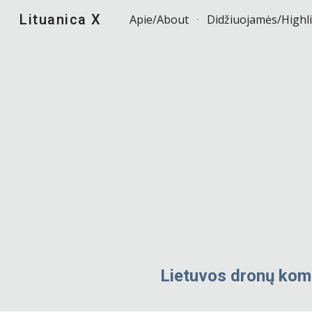
Lituanica X
Apie/About
Didžiuojamės/Highl
Sk
Lietuvos
dronų
koma