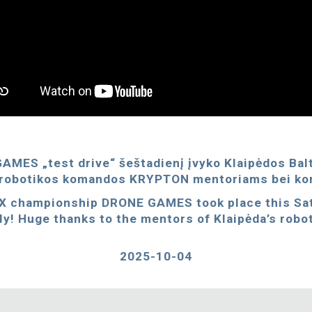
MES „test drive“ šeštadienį įvyko Klaipėdos Baltij
s robotikos komandos KRYPTON mentoriams bei 
a X championship DRONE GAMES took place this Sa
ly! Huge thanks to the mentors of Klaipėda’s r
2025-10-04