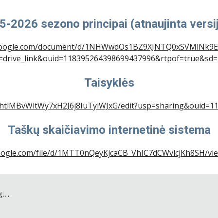
5-2026 sezono principai (atnaujinta versij
s.google.com/document/d/1NHWwdOs1BZ9XJNTQ0xSVMlNk9E
=drive_link&ouid=118395264398699437996&rtpof=true&sd=
Taisyklės
MhtlMBvWltWy7xH2J6j8IuTylWJxG/edit?usp=sharing&ouid=
Ta
škų skaičiavimo internetinė sistema
.google.com/file/d/1MTT0nQeyKjcaCB_VhIC7dCWvlcjKh8SH/vi