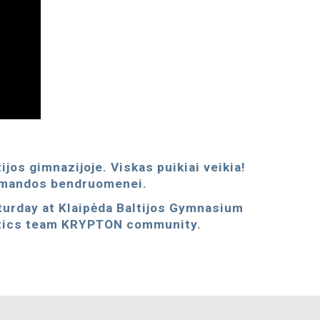
os gimnazijoje. Viskas puikiai veikia!
komandos bendruomenei.
turday at Klaipėda Baltijos Gymnasium
obotics team KRYPTON community.